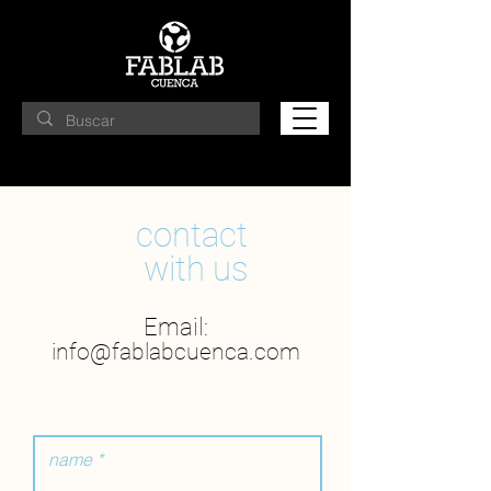
contact
with us
Email:
info@fablabcuenca.co
m
name