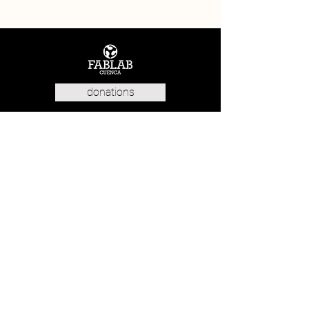
donations
virtual tour
contact us
give us a review
969 873 440
·
640 336 354
·
info@fablabcuenca.com
C/ Julio Larrañaga, nº6 - 16004 Cuenca (Spain)
© FabLab Cuenca ·
Aviso Legal
·
Política