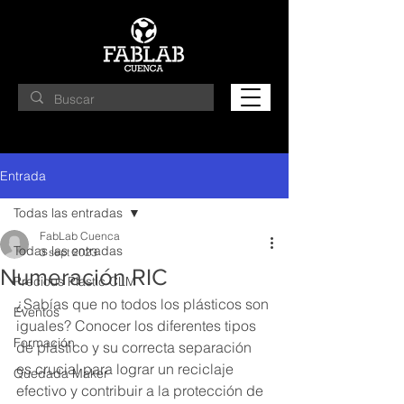
Entrada
Todas las entradas
FabLab Cuenca
Todas las entradas
3 sept 2023
Numeración RIC
Precious Plastic CLM
¿Sabías que no todos los plásticos son 
Eventos
iguales? Conocer los diferentes tipos 
Formación
de plástico y su correcta separación 
es crucial para lograr un reciclaje 
Quedada Maker
efectivo y contribuir a la protección de 