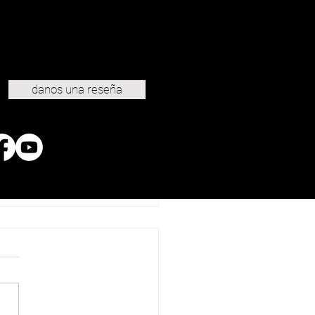
danos una reseña
Pedroñeras