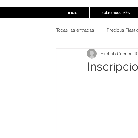
inicio
sobre nosotr@s
Todas las entradas
Precious Plast
FabLab Cuenca
1
Inscripci