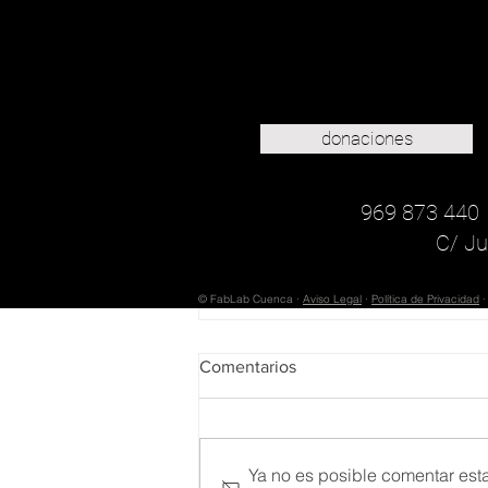
donaciones
969 873 440
C/ Ju
© FabLab Cuenca ·
Aviso Legal
·
Política de Privacidad
Comentarios
Ya no es posible comentar esta