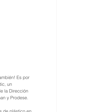
también! Es por 
ic, un 
e la Dirección 
an y Prodese. 
 de plástico en 