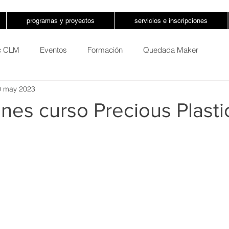
programas y proyectos
servicios e inscripciones
ic CLM
Eventos
Formación
Quedada Maker
0 may 2023
ones curso Precious Plast