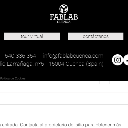
tour virtual
contáctanos
 · 640 336 354 ·
info@fablabcuenca.com
lio Larrañaga, nº6 - 16004 Cuenca (Spain)
·
Política de Cookies
Las 
 entrada. Contacta al propietario del sitio para obtener más