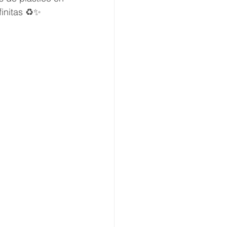
initas ♻️✨