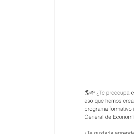
🌎🌱 ¿Te preocupa el
eso que hemos creado
programa formativo 
General de Economía
¿Te gustaría aprend