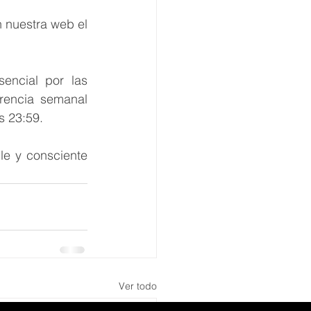
nuestra web el 
encial por las 
encia semanal 
 23:59.   
e y consciente 
Ver todo