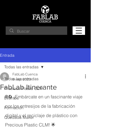
Entrada
Todas las entradas
FabLab Cuenca
Todas las entradas
9 sept 2023
FabLab Itinerante
Precious Plastic CLM
🌐🔄 ¡Embárcate en un fascinante viaje 
Eventos
por los entresijos de la fabricación 
Formación
digital y el reciclaje de plástico con 
Quedada Maker
Precious Plastic CLM! 🌟