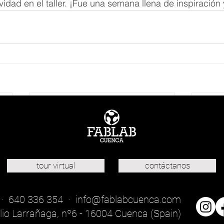
vidad en el taller. ¡Fue una semana llena de inspiración 
tour virtual
contáctanos
 · 640 336 354 ·
info@fablabcuenca.com
lio Larrañaga, nº6 - 16004 Cuenca (Spain)