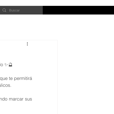
lo ✨🔮 
icos.  
ndo marcar sus 