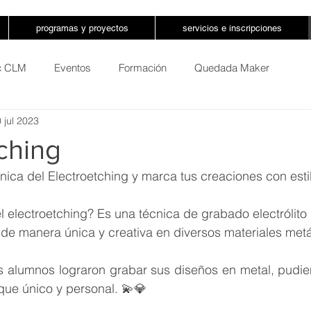
programas y proyectos
servicios e inscripciones
ic CLM
Eventos
Formación
Quedada Maker
 jul 2023
ching
ica del Electroetching y marca tus creaciones con esti
de manera única y creativa en diversos materiales metál
os alumnos lograron grabar sus diseños en metal, pudie
ue único y personal. 💫💎  