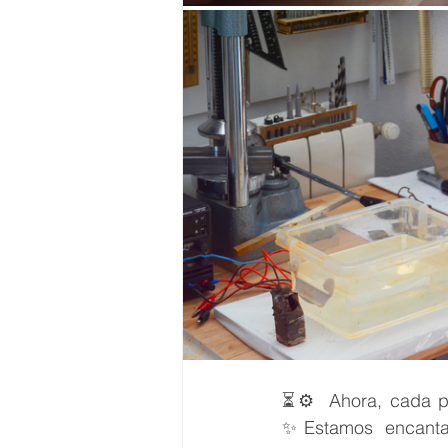
⏳⚙️  Ahora, cada pi
✨Estamos encantad