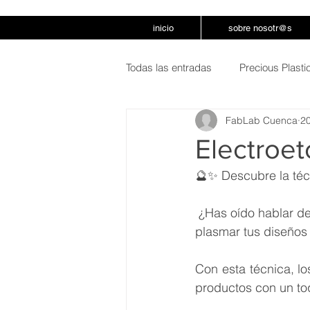
inicio
sobre nosotr@s
Todas las entradas
Precious Plast
FabLab Cuenca
20
Electroet
🔮✨ Descubre la técn
 ¿Has oído hablar del electroetching? Es una técnica de grabado electrólito que te permitirá 
plasmar tus diseños 
Con esta técnica, l
productos con un toq