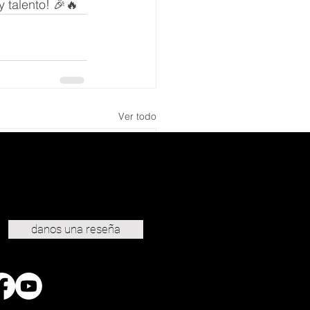
y talento! 🎉🔥
Ver todo
danos una reseña