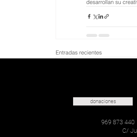
desarrollan su creati
Entradas recientes
donaciones
969 873 440
C/ Ju