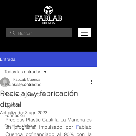
Entrada
Todas las entradas
FabLab Cuenca
Todas las entradas
24 feb 2023
Reciclaje y fabricación
Precious Plastic CLM
digital
Eventos
Actualizado:
3 ago 2023
Formación
Precious Plastic Castilla La Mancha es 
Quedada Maker
un programa impulsado por 
F
ablab 
Cuenca cofinanciado al 90% con la 