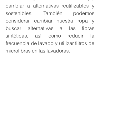
cambiar a alternativas reutilizables y 
sostenibles. También podemos 
considerar cambiar nuestra ropa y 
buscar alternativas a las fibras 
sintéticas, así como reducir la 
frecuencia de lavado y utilizar filtros de 
microfibras en las lavadoras.  
¡Juntos podemos hacer una gran 
diferencia! Si tienes otros consejos o 
sugerencias, compártelos en los 
comentarios.
Ver todo
Entradas recientes