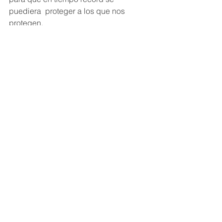
puediera  proteger a los que nos 
protegen.
#estoloparamosjuntos
Ver todo
Entradas recientes