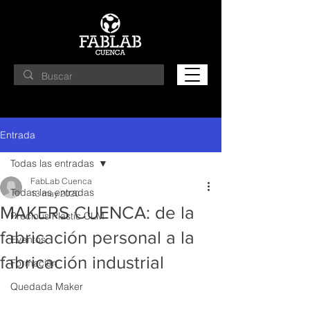
Entrada
Todas las entradas
FabLab Cuenca
Todas las entradas
13 may 2020
MAKERS CUENCA: de la
Precious Plastic CLM
fabricación personal a la
Eventos
fabricación industrial
Formación
Quedada Maker